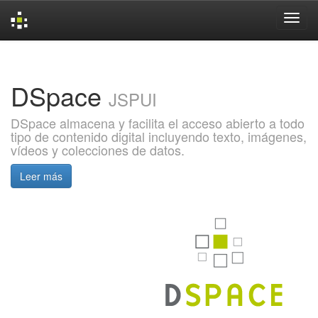
Skip
navigation
DSpace
JSPUI
DSpace almacena y facilita el acceso abierto a todo
tipo de contenido digital incluyendo texto, imágenes,
vídeos y colecciones de datos.
Leer más