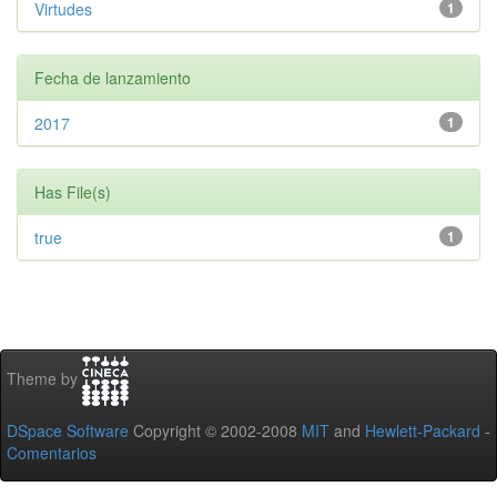
Virtudes
1
Fecha de lanzamiento
2017
1
Has File(s)
true
1
Theme by
DSpace Software
Copyright © 2002-2008
MIT
and
Hewlett-Packard
-
Comentarios