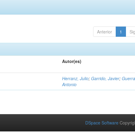
Anterior
1
Si
Autor(es)
Herranz, Julio
;
Garrido, Javier
;
Guerra
Antonio
DSpace Software
Copyrig