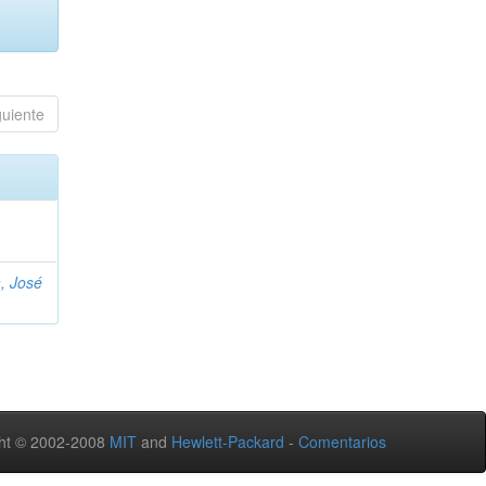
guiente
, José
ht © 2002-2008
MIT
and
Hewlett-Packard
-
Comentarios