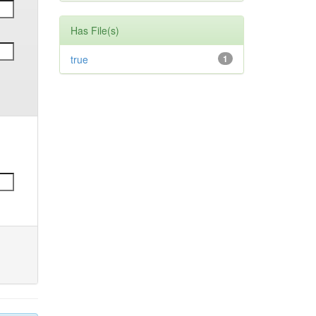
Has File(s)
true
1