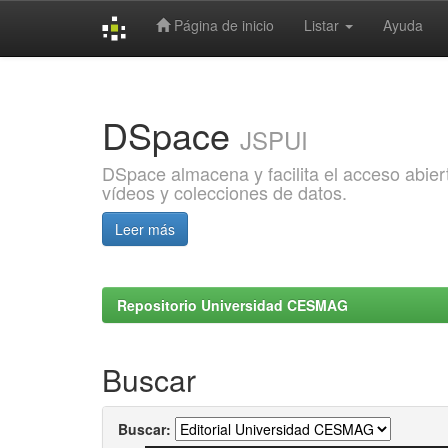
Página de inicio
Listar
Ayuda
Skip
navigation
DSpace
JSPUI
DSpace almacena y facilita el acceso abiert
vídeos y colecciones de datos.
Leer más
Repositorio Universidad CESMAG
Buscar
Buscar: