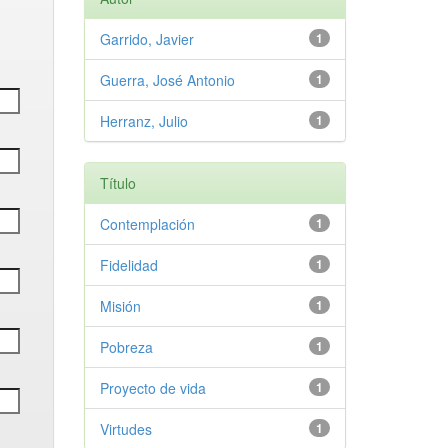
Garrido, Javier
1
Guerra, José Antonio
1
Herranz, Julio
1
Título
Contemplación
1
Fidelidad
1
Misión
1
Pobreza
1
Proyecto de vida
1
Virtudes
1