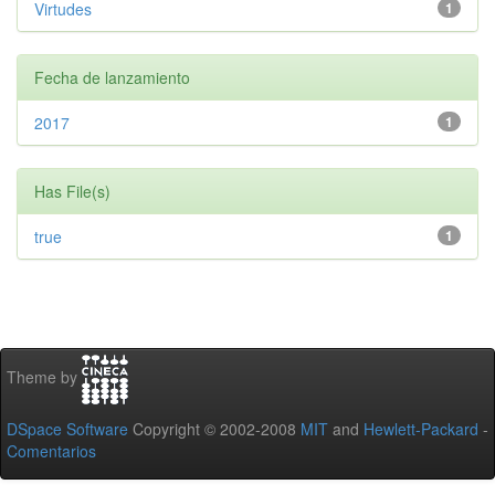
Virtudes
1
Fecha de lanzamiento
2017
1
Has File(s)
true
1
Theme by
DSpace Software
Copyright © 2002-2008
MIT
and
Hewlett-Packard
-
Comentarios