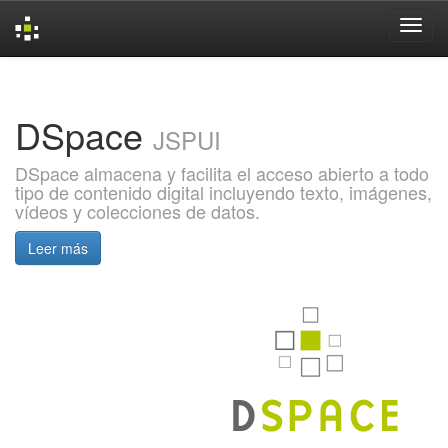
Skip
navigation
DSpace
JSPUI
DSpace almacena y facilita el acceso abierto a todo
tipo de contenido digital incluyendo texto, imágenes,
vídeos y colecciones de datos.
Leer más