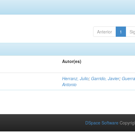
Anterior
1
Si
Autor(es)
Herranz, Julio
;
Garrido, Javier
;
Guerra
Antonio
DSpace Software
Copyrig