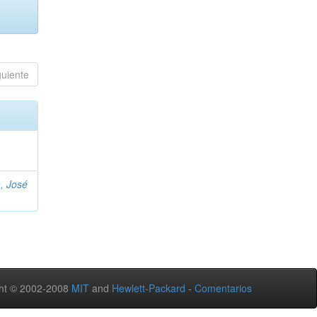
guiente
, José
ht © 2002-2008
MIT
and
Hewlett-Packard
-
Comentarios