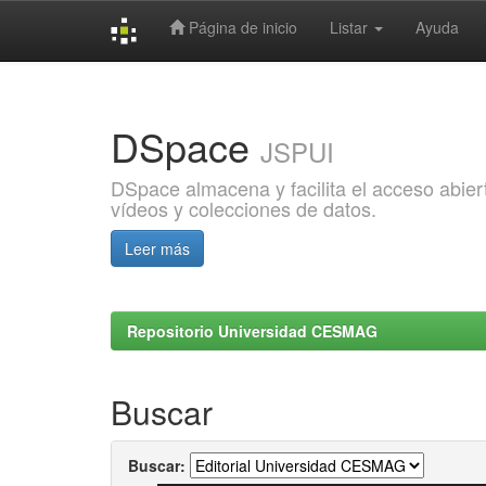
Página de inicio
Listar
Ayuda
Skip
navigation
DSpace
JSPUI
DSpace almacena y facilita el acceso abiert
vídeos y colecciones de datos.
Leer más
Repositorio Universidad CESMAG
Buscar
Buscar: