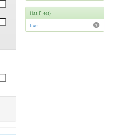
Has File(s)
true
1