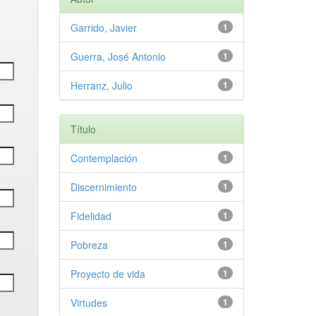
Garrido, Javier
1
Guerra, José Antonio
1
Herranz, Julio
1
Título
Contemplación
1
Discernimiento
1
Fidelidad
1
Pobreza
1
Proyecto de vida
1
Virtudes
1