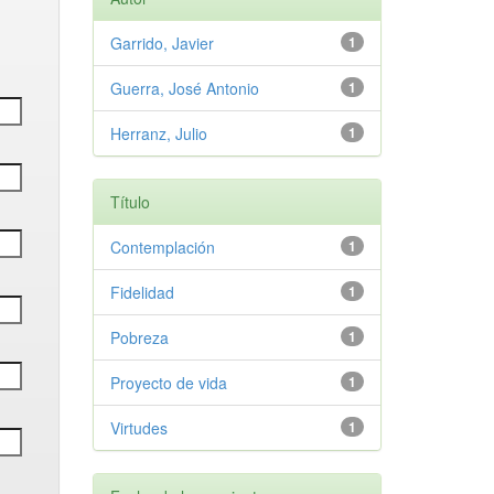
Garrido, Javier
1
Guerra, José Antonio
1
Herranz, Julio
1
Título
Contemplación
1
Fidelidad
1
Pobreza
1
Proyecto de vida
1
Virtudes
1