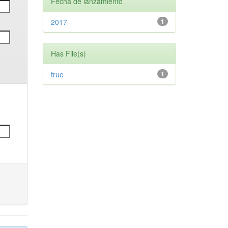
Fecha de lanzamiento
2017
1
Has File(s)
true
1