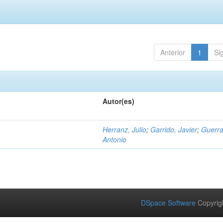
Anterior
1
Si
Autor(es)
Herranz, Julio
;
Garrido, Javier
;
Guerra
Antonio
DSpace Software
Copyrig