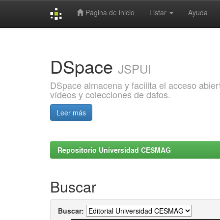
Página de inicio
Listar
Ayuda
Skip
navigation
DSpace
JSPUI
DSpace almacena y facilita el acceso abiert
vídeos y colecciones de datos.
Leer más
Repositorio Universidad CESMAG
Buscar
Buscar: