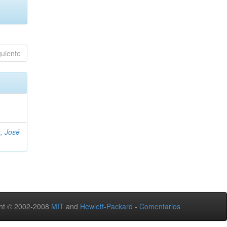
guiente
, José
ht © 2002-2008
MIT
and
Hewlett-Packard
-
Comentarios