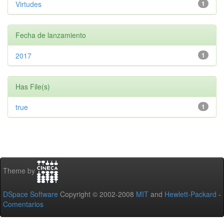
Virtudes
1
Fecha de lanzamiento
2017
1
Has File(s)
true
1
Theme by
DSpace Software
Copyright © 2002-2008
MIT
and
Hewlett-Packard
-
Comentarios