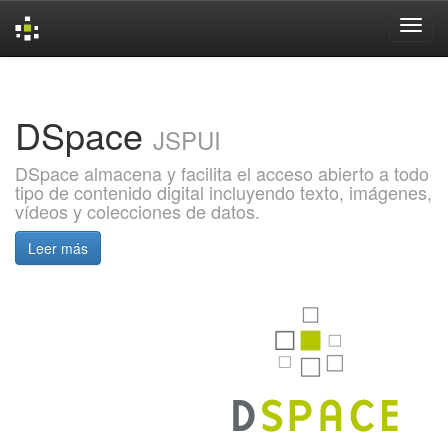
Skip
navigation
DSpace
JSPUI
DSpace almacena y facilita el acceso abierto a todo
tipo de contenido digital incluyendo texto, imágenes,
vídeos y colecciones de datos.
Leer más