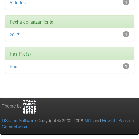
Virtudes
1
Fecha de lanzamiento
2017
1
Has File(s)
true
1
Theme by
DSpace Software
Copyright © 2002-2008
MIT
and
Hewlett-Packard
-
Comentarios