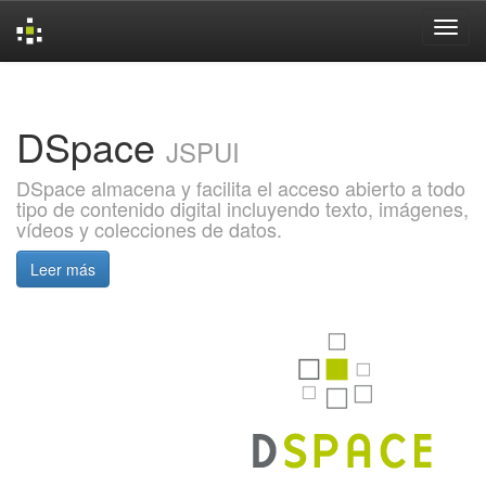
Skip
navigation
DSpace
JSPUI
DSpace almacena y facilita el acceso abierto a todo
tipo de contenido digital incluyendo texto, imágenes,
vídeos y colecciones de datos.
Leer más