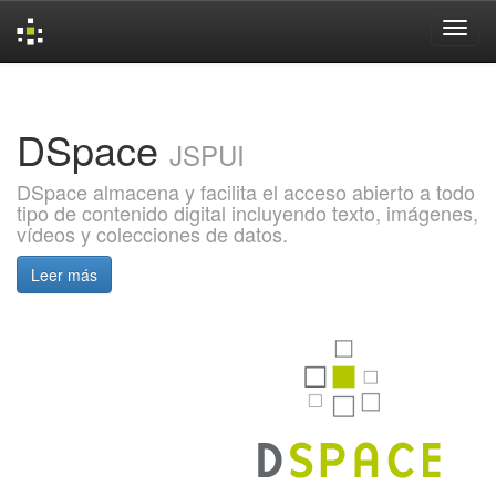
Skip
navigation
DSpace
JSPUI
DSpace almacena y facilita el acceso abierto a todo
tipo de contenido digital incluyendo texto, imágenes,
vídeos y colecciones de datos.
Leer más