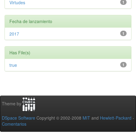
Virtudes
1
Fecha de lanzamiento
2017
1
Has File(s)
true
1
Theme by
DSpace Software
Copyright © 2002-2008
MIT
and
Hewlett-Packard
-
Comentarios