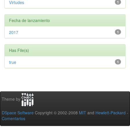
Virtudes
1
Fecha de lanzamiento
2017
1
Has File(s)
true
1
Theme by
DSpace Software
Copyright © 2002-2008
MIT
and
Hewlett-Packard
-
Comentarios