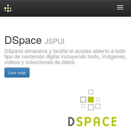
Skip
navigation
DSpace
JSPUI
DSpace almacena y facilita el acceso abierto a todo
tipo de contenido digital incluyendo texto, imágenes,
vídeos y colecciones de datos.
Leer más