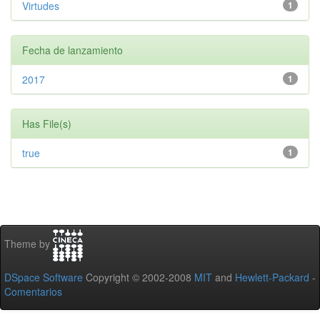
Virtudes
1
Fecha de lanzamiento
2017
1
Has File(s)
true
1
Theme by
DSpace Software
Copyright © 2002-2008
MIT
and
Hewlett-Packard
-
Comentarios