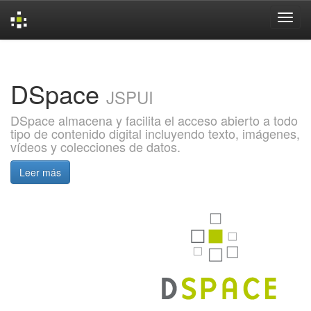
Skip
navigation
DSpace
JSPUI
DSpace almacena y facilita el acceso abierto a todo
tipo de contenido digital incluyendo texto, imágenes,
vídeos y colecciones de datos.
Leer más