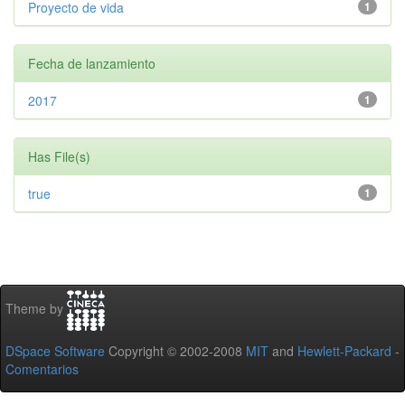
Proyecto de vida
1
Fecha de lanzamiento
2017
1
Has File(s)
true
1
Theme by
DSpace Software
Copyright © 2002-2008
MIT
and
Hewlett-Packard
-
Comentarios