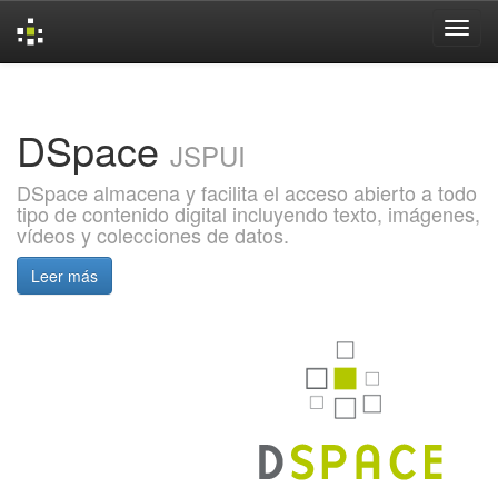
Skip
navigation
DSpace
JSPUI
DSpace almacena y facilita el acceso abierto a todo
tipo de contenido digital incluyendo texto, imágenes,
vídeos y colecciones de datos.
Leer más