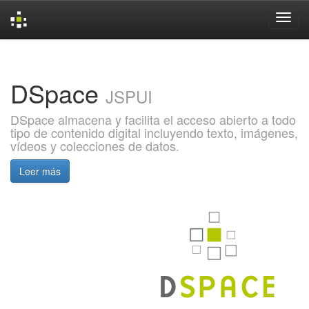
Skip
navigation
DSpace
JSPUI
DSpace almacena y facilita el acceso abierto a todo
tipo de contenido digital incluyendo texto, imágenes,
vídeos y colecciones de datos.
Leer más