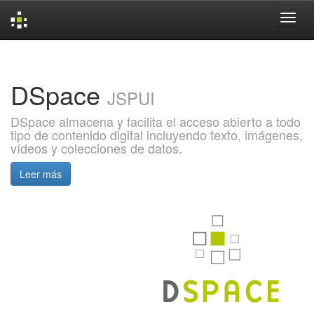
Skip
navigation
DSpace
JSPUI
DSpace almacena y facilita el acceso abierto a todo
tipo de contenido digital incluyendo texto, imágenes,
vídeos y colecciones de datos.
Leer más