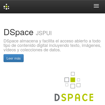
Skip
navigation
DSpace
JSPUI
DSpace almacena y facilita el acceso abierto a todo
tipo de contenido digital incluyendo texto, imágenes,
vídeos y colecciones de datos.
Leer más