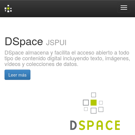
Skip
navigation
DSpace
JSPUI
DSpace almacena y facilita el acceso abierto a todo
tipo de contenido digital incluyendo texto, imágenes,
vídeos y colecciones de datos.
Leer más