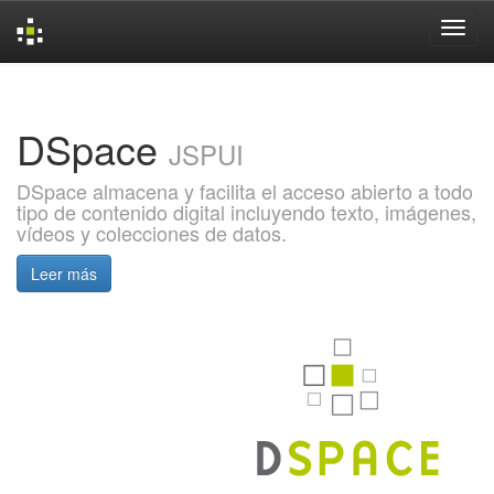
Skip
navigation
DSpace
JSPUI
DSpace almacena y facilita el acceso abierto a todo
tipo de contenido digital incluyendo texto, imágenes,
vídeos y colecciones de datos.
Leer más