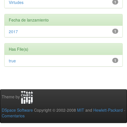
Virtudes
1
Fecha de lanzamiento
2017
1
Has File(s)
true
1
Theme by
DSpace Software
Copyright © 2002-2008
MIT
and
Hewlett-Packard
-
Comentarios