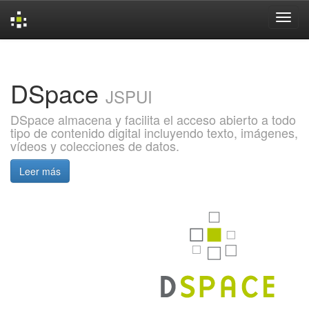
Skip
navigation
DSpace
JSPUI
DSpace almacena y facilita el acceso abierto a todo
tipo de contenido digital incluyendo texto, imágenes,
vídeos y colecciones de datos.
Leer más