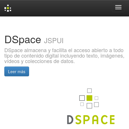
Skip
navigation
DSpace
JSPUI
DSpace almacena y facilita el acceso abierto a todo
tipo de contenido digital incluyendo texto, imágenes,
vídeos y colecciones de datos.
Leer más