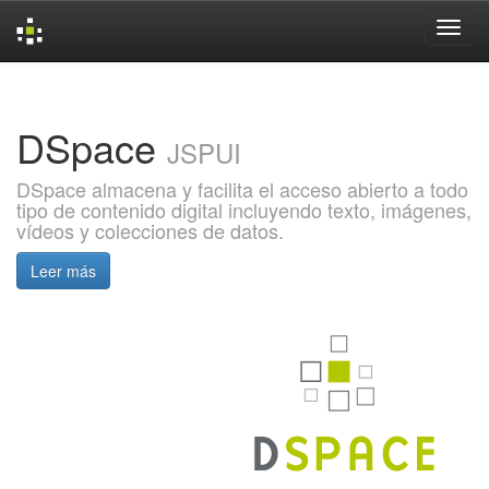
Skip
navigation
DSpace
JSPUI
DSpace almacena y facilita el acceso abierto a todo
tipo de contenido digital incluyendo texto, imágenes,
vídeos y colecciones de datos.
Leer más