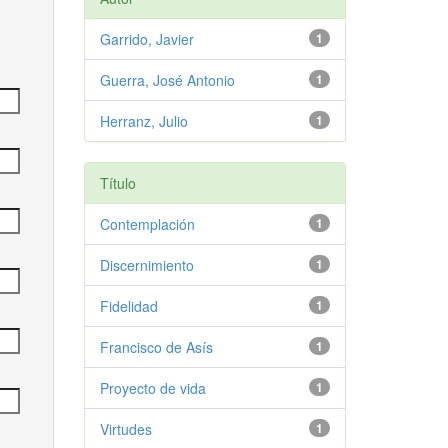
Garrido, Javier
1
Guerra, José Antonio
1
Herranz, Julio
1
Título
Contemplación
1
Discernimiento
1
Fidelidad
1
Francisco de Asís
1
Proyecto de vida
1
Virtudes
1