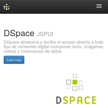
Skip
navigation
DSpace
JSPUI
DSpace almacena y facilita el acceso abierto a todo
tipo de contenido digital incluyendo texto, imágenes,
vídeos y colecciones de datos.
Leer más