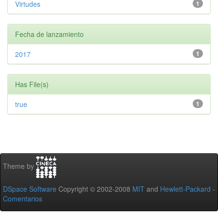
Virtudes
1
Fecha de lanzamiento
2017
1
Has File(s)
true
1
Theme by
DSpace Software
Copyright © 2002-2008
MIT
and
Hewlett-Packard
-
Comentarios