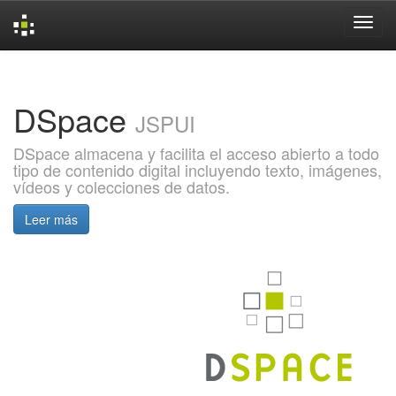
Skip
navigation
DSpace
JSPUI
DSpace almacena y facilita el acceso abierto a todo
tipo de contenido digital incluyendo texto, imágenes,
vídeos y colecciones de datos.
Leer más