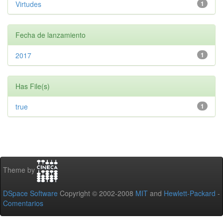
Virtudes
1
Fecha de lanzamiento
2017
1
Has File(s)
true
1
Theme by
DSpace Software
Copyright © 2002-2008
MIT
and
Hewlett-Packard
-
Comentarios