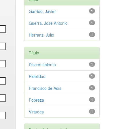
Garrido, Javier
1
Guerra, José Antonio
1
Herranz, Julio
1
Título
Discernimiento
1
Fidelidad
1
Francisco de Asís
1
Pobreza
1
Virtudes
1