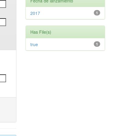
Fecha de lanzamiento
2017
1
Has File(s)
true
1