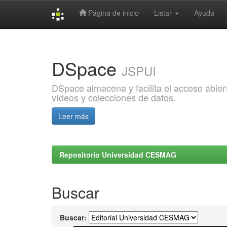
Página de inicio
Listar
Ayuda
Skip
navigation
DSpace
JSPUI
DSpace almacena y facilita el acceso abiert
vídeos y colecciones de datos.
Leer más
Repositorio Universidad CESMAG
Buscar
Buscar: