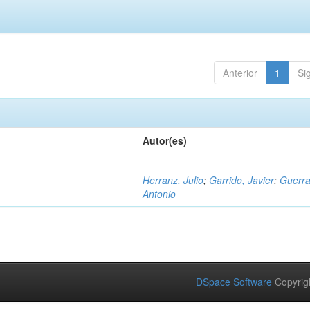
Anterior
1
Si
Autor(es)
Herranz, Julio
;
Garrido, Javier
;
Guerra
Antonio
DSpace Software
Copyrig