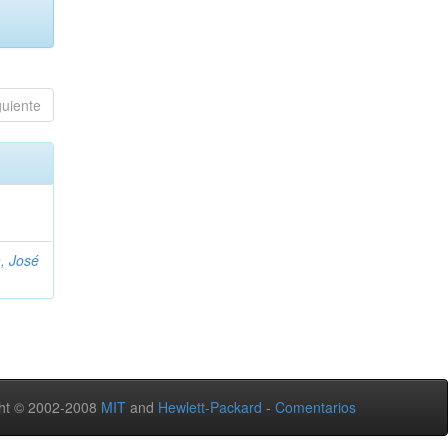
guiente
, José
ht © 2002-2008
MIT
and
Hewlett-Packard
-
Comentarios