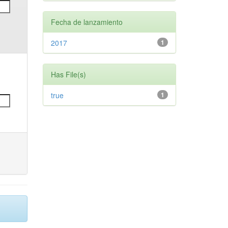
Fecha de lanzamiento
2017
1
Has File(s)
true
1