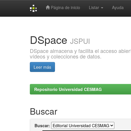
Página de inicio
Listar
Ayuda
Skip
navigation
DSpace
JSPUI
DSpace almacena y facilita el acceso abiert
vídeos y colecciones de datos.
Leer más
Repositorio Universidad CESMAG
Buscar
Buscar: