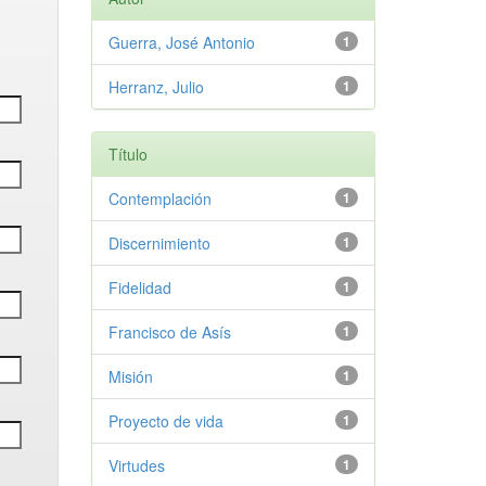
Guerra, José Antonio
1
Herranz, Julio
1
Título
Contemplación
1
Discernimiento
1
Fidelidad
1
Francisco de Asís
1
Misión
1
Proyecto de vida
1
Virtudes
1