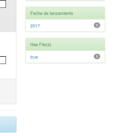
Fecha de lanzamiento
2017
1
Has File(s)
true
1