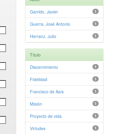
Garrido, Javier
1
Guerra, José Antonio
1
Herranz, Julio
1
Título
Discernimiento
1
Fidelidad
1
Francisco de Asís
1
Misión
1
Proyecto de vida
1
Virtudes
1