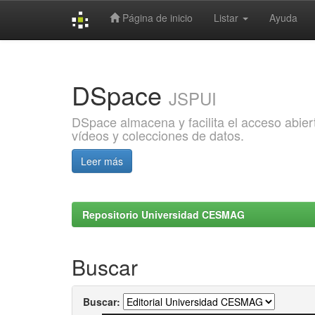
Página de inicio
Listar
Ayuda
Skip
navigation
DSpace
JSPUI
DSpace almacena y facilita el acceso abiert
vídeos y colecciones de datos.
Leer más
Repositorio Universidad CESMAG
Buscar
Buscar: