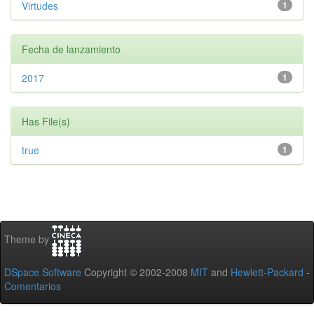
Virtudes
1
Fecha de lanzamiento
2017
1
Has File(s)
true
1
Theme by
DSpace Software
Copyright © 2002-2008
MIT
and
Hewlett-Packard
-
Comentarios