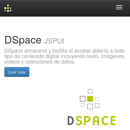
Skip
navigation
DSpace
JSPUI
DSpace almacena y facilita el acceso abierto a todo
tipo de contenido digital incluyendo texto, imágenes,
vídeos y colecciones de datos.
Leer más