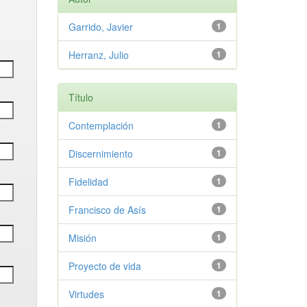
Garrido, Javier
1
Herranz, Julio
1
Título
Contemplación
1
Discernimiento
1
Fidelidad
1
Francisco de Asís
1
Misión
1
Proyecto de vida
1
Virtudes
1