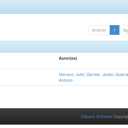
Anterior
1
Si
Autor(es)
Herranz, Julio
;
Garrido, Javier
;
Guerra
Antonio
DSpace Software
Copyrig