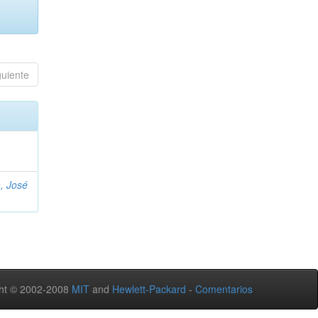
guiente
, José
ht © 2002-2008
MIT
and
Hewlett-Packard
-
Comentarios