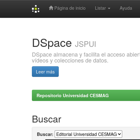
Página de inicio
Listar
Ayuda
Skip
navigation
DSpace
JSPUI
DSpace almacena y facilita el acceso abiert
vídeos y colecciones de datos.
Leer más
Repositorio Universidad CESMAG
Buscar
Buscar: