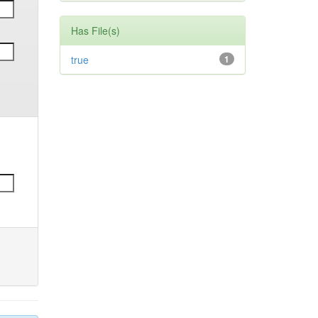
Has File(s)
true
1