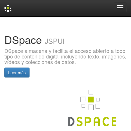
Skip
navigation
DSpace
JSPUI
DSpace almacena y facilita el acceso abierto a todo
tipo de contenido digital incluyendo texto, imágenes,
vídeos y colecciones de datos.
Leer más