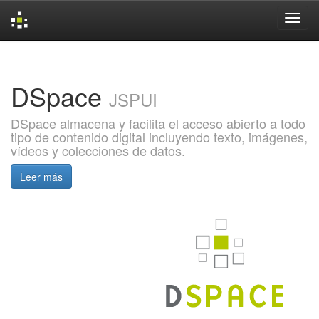
Skip
navigation
DSpace
JSPUI
DSpace almacena y facilita el acceso abierto a todo
tipo de contenido digital incluyendo texto, imágenes,
vídeos y colecciones de datos.
Leer más