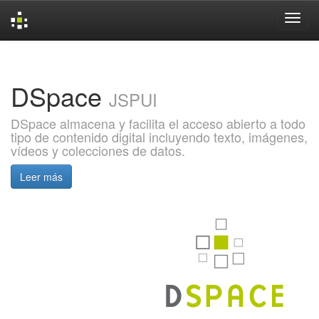
Skip
navigation
DSpace
JSPUI
DSpace almacena y facilita el acceso abierto a todo
tipo de contenido digital incluyendo texto, imágenes,
vídeos y colecciones de datos.
Leer más