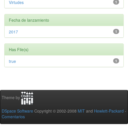
Virtudes
1
Fecha de lanzamiento
2017
1
Has File(s)
true
1
Theme by
DSpace Software
Copyright © 2002-2008
MIT
and
Hewlett-Packard
-
Comentarios