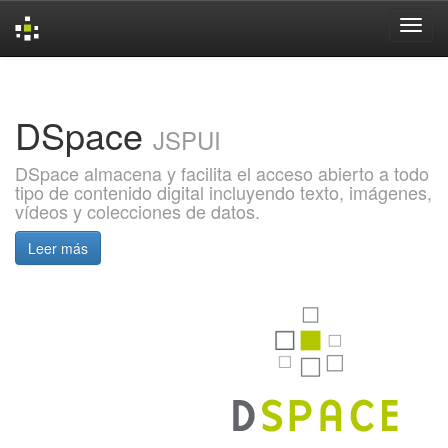
Skip
navigation
DSpace
JSPUI
DSpace almacena y facilita el acceso abierto a todo
tipo de contenido digital incluyendo texto, imágenes,
vídeos y colecciones de datos.
Leer más