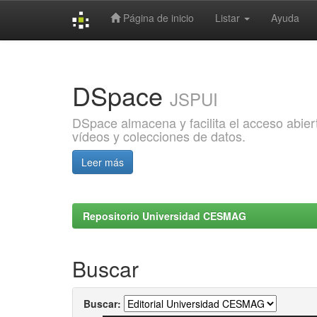
Página de inicio
Listar
Ayuda
Skip
navigation
DSpace
JSPUI
DSpace almacena y facilita el acceso abiert
vídeos y colecciones de datos.
Leer más
Repositorio Universidad CESMAG
Buscar
Buscar: