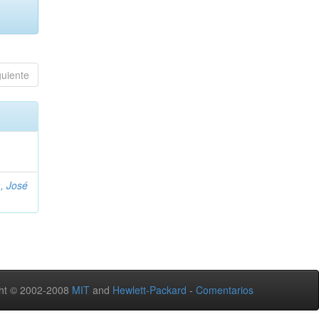
guiente
, José
ht © 2002-2008
MIT
and
Hewlett-Packard
-
Comentarios