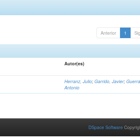
Anterior
1
Si
Autor(es)
Herranz, Julio
;
Garrido, Javier
;
Guerra
Antonio
DSpace Software
Copyrig