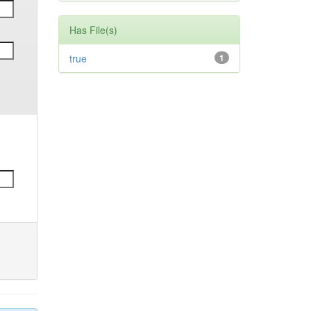
Has File(s)
true
1