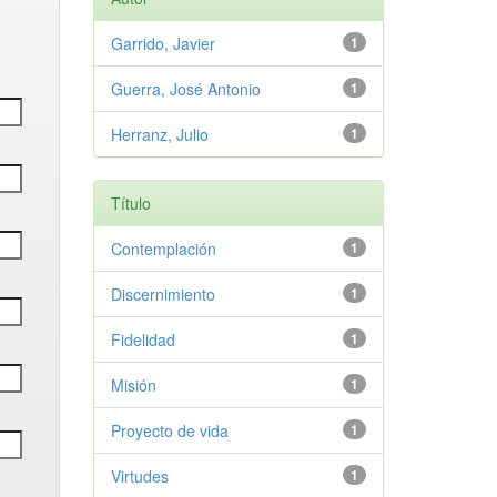
Garrido, Javier
1
Guerra, José Antonio
1
Herranz, Julio
1
Título
Contemplación
1
Discernimiento
1
Fidelidad
1
Misión
1
Proyecto de vida
1
Virtudes
1