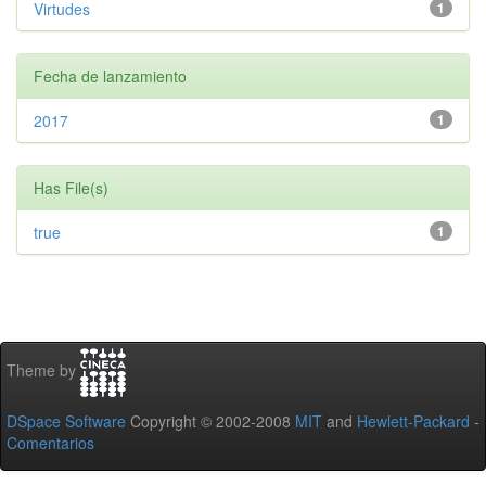
Virtudes
1
Fecha de lanzamiento
2017
1
Has File(s)
true
1
Theme by
DSpace Software
Copyright © 2002-2008
MIT
and
Hewlett-Packard
-
Comentarios