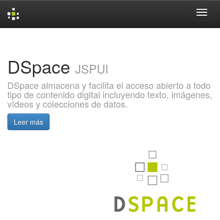
Skip
navigation
DSpace
JSPUI
DSpace almacena y facilita el acceso abierto a todo
tipo de contenido digital incluyendo texto, imágenes,
vídeos y colecciones de datos.
Leer más