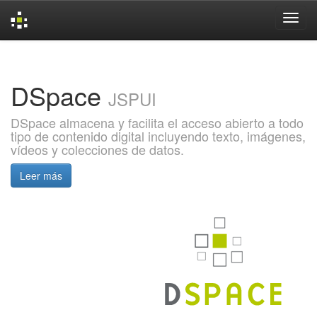
Skip
navigation
DSpace
JSPUI
DSpace almacena y facilita el acceso abierto a todo
tipo de contenido digital incluyendo texto, imágenes,
vídeos y colecciones de datos.
Leer más