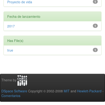
Proyecto de vida
1
Fecha de lanzamiento
2017
1
Has File(s)
true
1
Theme by
DSpace Software
Copyright © 2002-2008
MIT
and
Hewlett-Packard
-
Comentarios