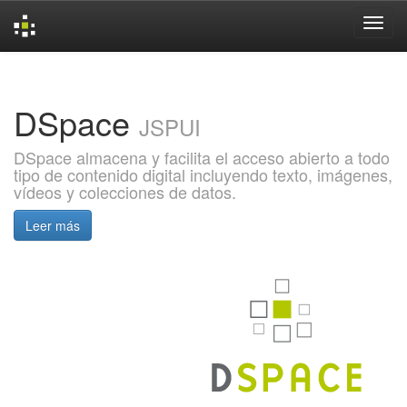
Skip
navigation
DSpace
JSPUI
DSpace almacena y facilita el acceso abierto a todo
tipo de contenido digital incluyendo texto, imágenes,
vídeos y colecciones de datos.
Leer más