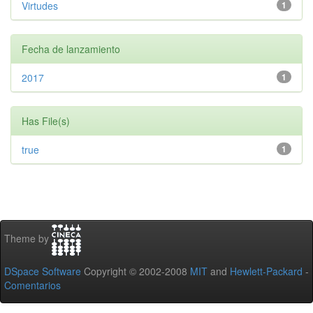
Virtudes
1
Fecha de lanzamiento
2017
1
Has File(s)
true
1
Theme by
DSpace Software
Copyright © 2002-2008
MIT
and
Hewlett-Packard
-
Comentarios