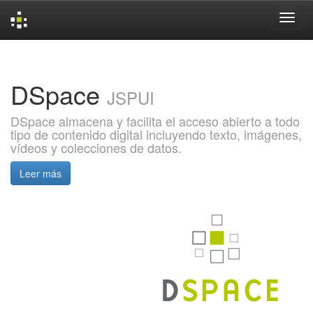
Skip
navigation
DSpace
JSPUI
DSpace almacena y facilita el acceso abierto a todo
tipo de contenido digital incluyendo texto, imágenes,
vídeos y colecciones de datos.
Leer más