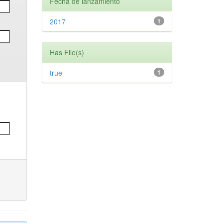
Fecha de lanzamiento
2017
1
Has File(s)
true
1