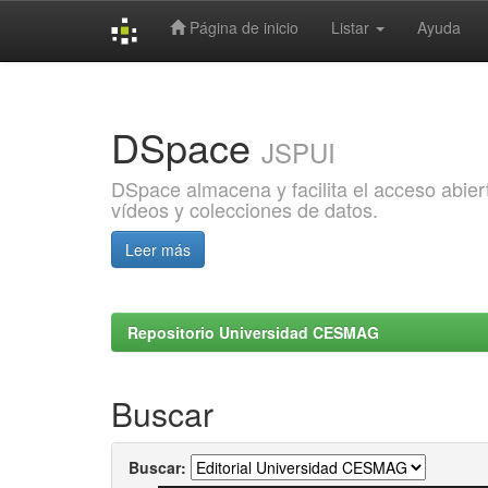
Página de inicio
Listar
Ayuda
Skip
navigation
DSpace
JSPUI
DSpace almacena y facilita el acceso abiert
vídeos y colecciones de datos.
Leer más
Repositorio Universidad CESMAG
Buscar
Buscar: