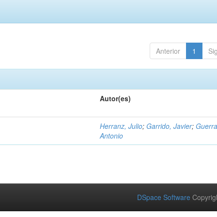
Anterior
1
Si
Autor(es)
Herranz, Julio
;
Garrido, Javier
;
Guerra
Antonio
DSpace Software
Copyrig