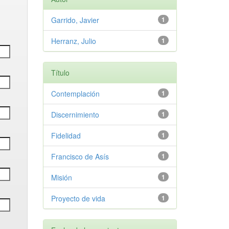
Garrido, Javier
1
Herranz, Julio
1
Título
Contemplación
1
Discernimiento
1
Fidelidad
1
Francisco de Asís
1
Misión
1
Proyecto de vida
1