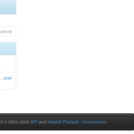
guiente
, José
ht © 2002-2008
MIT
and
Hewlett-Packard
-
Comentarios