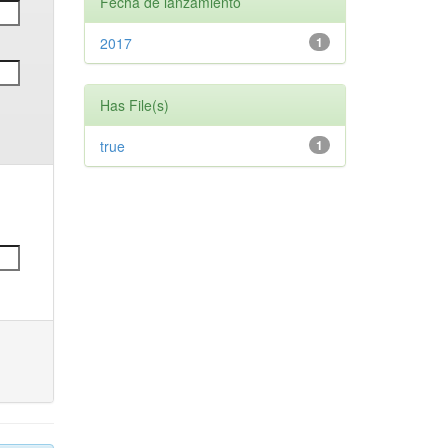
Fecha de lanzamiento
2017
1
Has File(s)
true
1