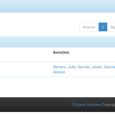
Anterior
1
Si
Autor(es)
Herranz, Julio
;
Garrido, Javier
;
Guerra
Antonio
DSpace Software
Copyrig