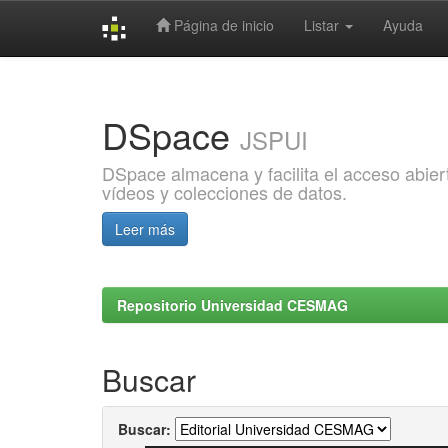
Página de inicio
Listar
Ayuda
Skip
navigation
DSpace
JSPUI
DSpace almacena y facilita el acceso abiert
vídeos y colecciones de datos.
Leer más
Repositorio Universidad CESMAG
Buscar
Buscar: