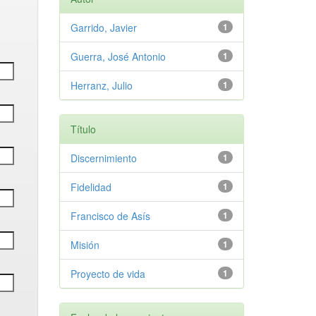
Garrido, Javier
1
Guerra, José Antonio
1
Herranz, Julio
1
Título
Discernimiento
1
Fidelidad
1
Francisco de Asís
1
Misión
1
Proyecto de vida
1