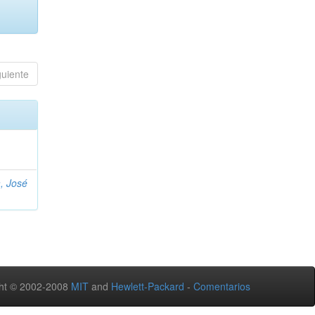
guiente
, José
ht © 2002-2008
MIT
and
Hewlett-Packard
-
Comentarios