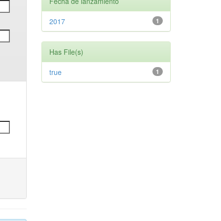
Fecha de lanzamiento
2017
1
Has File(s)
true
1