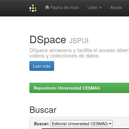
Página de inicio
Listar
Ayuda
Skip
navigation
DSpace
JSPUI
DSpace almacena y facilita el acceso abiert
vídeos y colecciones de datos.
Leer más
Repositorio Universidad CESMAG
Buscar
Buscar: