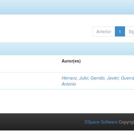
Anterior
1
Si
Autor(es)
Herranz, Julio
;
Garrido, Javier
;
Guerra
Antonio
DSpace Software
Copyrig