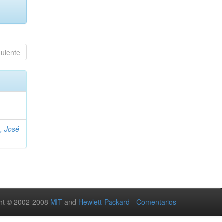
guiente
, José
ht © 2002-2008
MIT
and
Hewlett-Packard
-
Comentarios