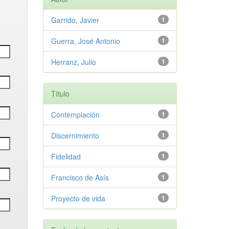
Garrido, Javier
1
Guerra, José Antonio
1
Herranz, Julio
1
Título
Contemplación
1
Discernimiento
1
Fidelidad
1
Francisco de Asís
1
Proyecto de vida
1