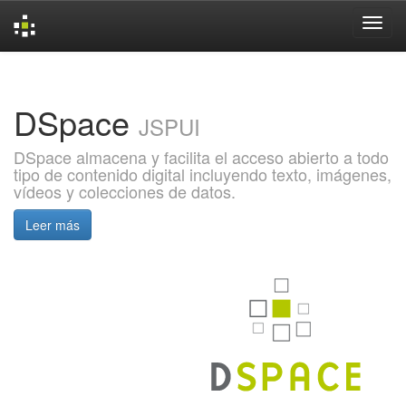
Skip
navigation
DSpace
JSPUI
DSpace almacena y facilita el acceso abierto a todo
tipo de contenido digital incluyendo texto, imágenes,
vídeos y colecciones de datos.
Leer más