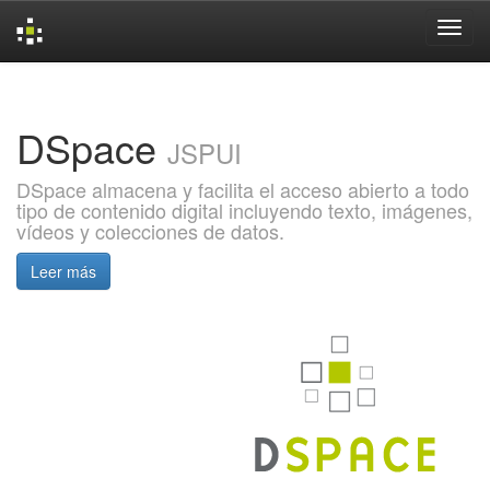
Skip
navigation
DSpace
JSPUI
DSpace almacena y facilita el acceso abierto a todo
tipo de contenido digital incluyendo texto, imágenes,
vídeos y colecciones de datos.
Leer más