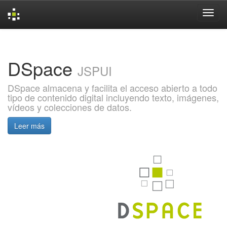
Skip
navigation
DSpace
JSPUI
DSpace almacena y facilita el acceso abierto a todo
tipo de contenido digital incluyendo texto, imágenes,
vídeos y colecciones de datos.
Leer más