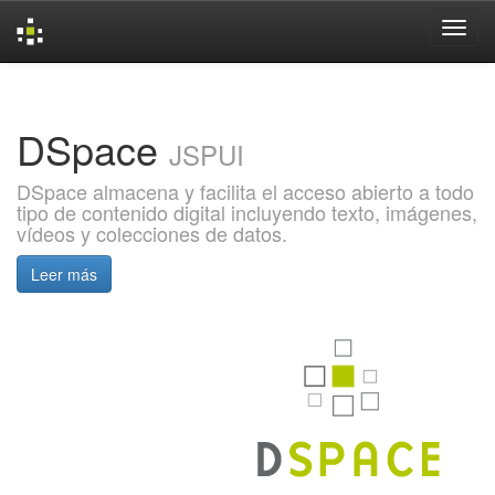
Skip
navigation
DSpace
JSPUI
DSpace almacena y facilita el acceso abierto a todo
tipo de contenido digital incluyendo texto, imágenes,
vídeos y colecciones de datos.
Leer más