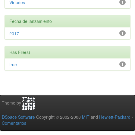
Virtudes
1
Fecha de lanzamiento
2017
1
Has File(s)
true
1
Theme by
DSpace Software
Copyright © 2002-2008
MIT
and
Hewlett-Packard
-
Comentarios