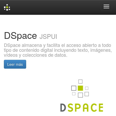
Skip
navigation
DSpace
JSPUI
DSpace almacena y facilita el acceso abierto a todo
tipo de contenido digital incluyendo texto, imágenes,
vídeos y colecciones de datos.
Leer más