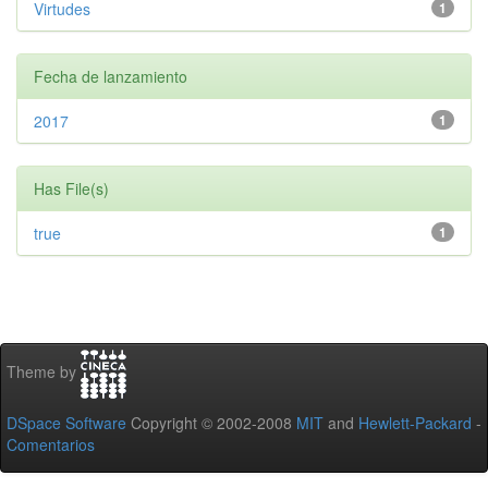
Virtudes
1
Fecha de lanzamiento
2017
1
Has File(s)
true
1
Theme by
DSpace Software
Copyright © 2002-2008
MIT
and
Hewlett-Packard
-
Comentarios