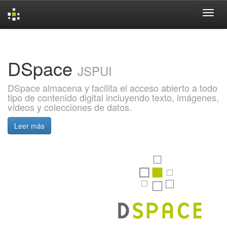
Skip
navigation
DSpace
JSPUI
DSpace almacena y facilita el acceso abierto a todo
tipo de contenido digital incluyendo texto, imágenes,
vídeos y colecciones de datos.
Leer más