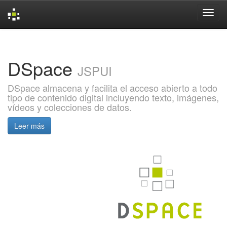
Skip
navigation
DSpace
JSPUI
DSpace almacena y facilita el acceso abierto a todo
tipo de contenido digital incluyendo texto, imágenes,
vídeos y colecciones de datos.
Leer más