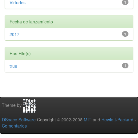
Virtudes
1
Fecha de lanzamiento
2017
1
Has File(s)
true
1
Theme by
DSpace Software
Copyright © 2002-2008
MIT
and
Hewlett-Packard
-
Comentarios