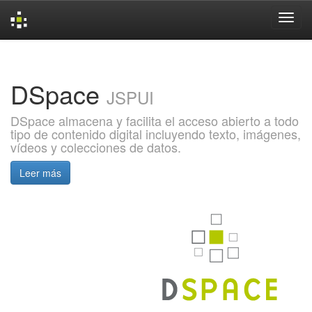
Skip
navigation
DSpace
JSPUI
DSpace almacena y facilita el acceso abierto a todo
tipo de contenido digital incluyendo texto, imágenes,
vídeos y colecciones de datos.
Leer más