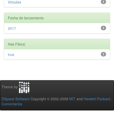
Virtudes
1
Fecha de lanzamiento
2017
1
Has File(s)
true
1
Theme by
DSpace Software
Copyright © 2002-2008
MIT
and
Hewlett-Packard
-
Comentarios