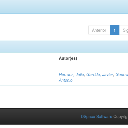
Anterior
1
Si
Autor(es)
Herranz, Julio
;
Garrido, Javier
;
Guerra
Antonio
DSpace Software
Copyrig