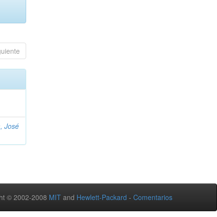
guiente
, José
ht © 2002-2008
MIT
and
Hewlett-Packard
-
Comentarios