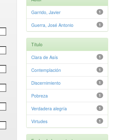
Garrido, Javier
1
Guerra, José Antonio
1
Título
Clara de Asís
1
Contemplación
1
Discernimiento
1
Pobreza
1
Verdadera alegría
1
Virtudes
1