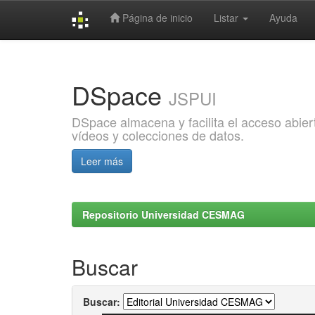
Página de inicio
Listar
Ayuda
Skip
navigation
DSpace
JSPUI
DSpace almacena y facilita el acceso abiert
vídeos y colecciones de datos.
Leer más
Repositorio Universidad CESMAG
Buscar
Buscar: