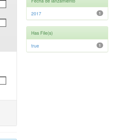
Fecha de lanzamiento
2017
1
Has File(s)
true
1