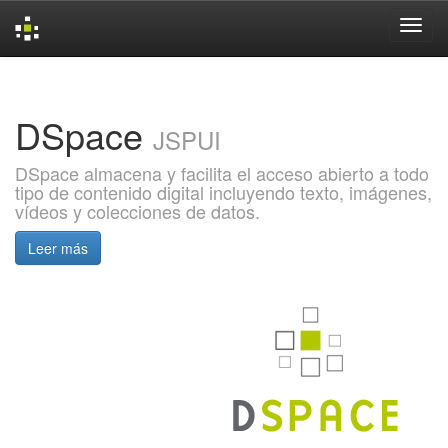
Skip
navigation
DSpace
JSPUI
DSpace almacena y facilita el acceso abierto a todo
tipo de contenido digital incluyendo texto, imágenes,
vídeos y colecciones de datos.
Leer más