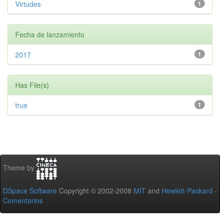
Virtudes
1
Fecha de lanzamiento
2017
1
Has File(s)
true
1
Theme by
DSpace Software
Copyright © 2002-2008
MIT
and
Hewlett-Packard
-
Comentarios