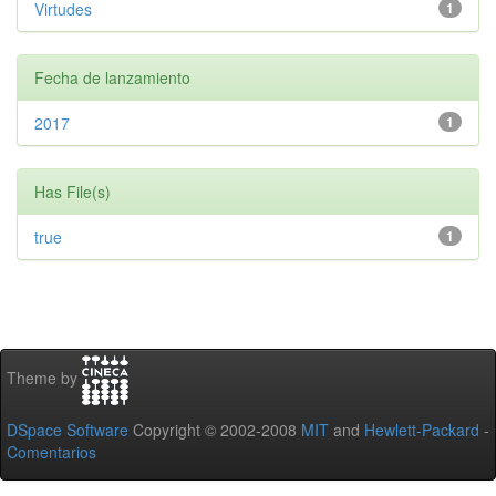
Virtudes
1
Fecha de lanzamiento
2017
1
Has File(s)
true
1
Theme by
DSpace Software
Copyright © 2002-2008
MIT
and
Hewlett-Packard
-
Comentarios