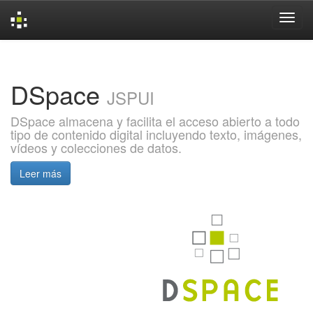
Skip
navigation
DSpace
JSPUI
DSpace almacena y facilita el acceso abierto a todo
tipo de contenido digital incluyendo texto, imágenes,
vídeos y colecciones de datos.
Leer más